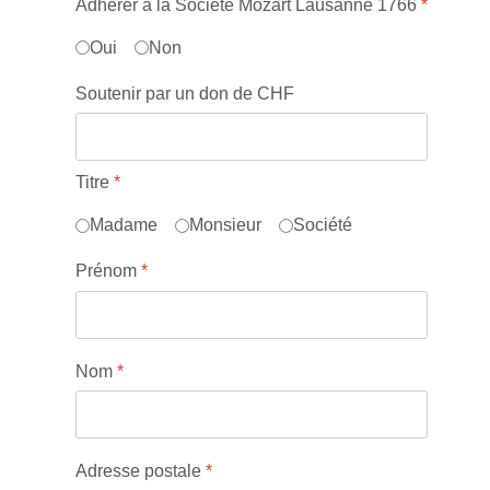
Adhérer à la Société Mozart Lausanne 1766
*
Oui
Non
Soutenir par un don de CHF
Titre
*
Madame
Monsieur
Société
Prénom
*
Nom
*
Adresse postale
*